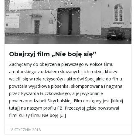
e
ł
Obejrzyj film „Nie boję się”
ą
Zachęcamy do obejrzenia pierwszego w Polsce filmu
amatorskiego z udziałem skazanych i ich rodzin, którzy
wcielili się w rolę reżyserów i aktorów! Specjalnie do filmu
powstała wyjątkowa piosenka, skomponowana i nagrana
c
przez Ryszarda Łuczkowskiego, a jej wykonanie
powierzono Izabeli Strychalskiej. Film dostępny jest [kliknij
tutaj] na naszym profilu FB. Przeczytaj gdzie powstawał
z
film! Kulisy filmu Nie boję […]
18 STYCZNIA 2018