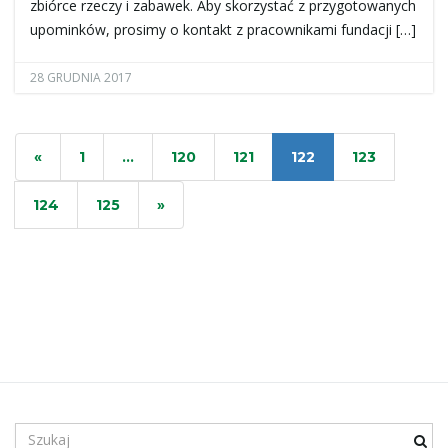
zbiórce rzeczy i zabawek. Aby skorzystać z przygotowanych
upominków, prosimy o kontakt z pracownikami fundacji […]
c
28 GRUDNIA 2017
«
1
…
120
121
122
123
j
124
125
»
ę
S