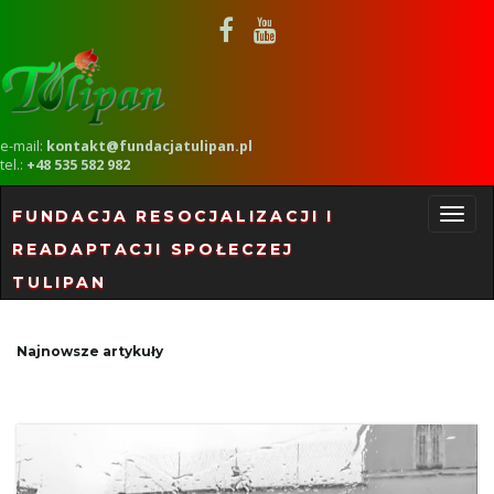
e-mail:
kontakt@fundacjatulipan.pl
tel.:
+48 535 582 982
FUNDACJA RESOCJALIZACJI I
READAPTACJI SPOŁECZEJ
P
TULIPAN
r
Najnowsze artykuły
z