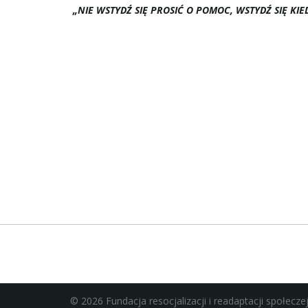
„NIE WSTYDŹ SIĘ PROSIĆ O POMOC, WSTYDŹ SIĘ KIE
© 2026 Fundacja resocjalizacji i readaptacji społecz