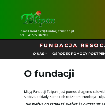
e-mail:
kontakt@fundacjatulipan.pl
tel.:
+48 535 582 982
FUNDACJA RESOCJ
O NAS
OŚRODEK POMOCY POSTPEN
O fundacji
Misją Fundacji Tulipan jest pomoc drugiemu człow
Śledcze/Zakłady Karne i ich rodzinom. Fundacja Tulip
„NIE WAŻNE CO ZROBIŁEŚ, WAŻNE ŻE CHCESZ SIĘ Z