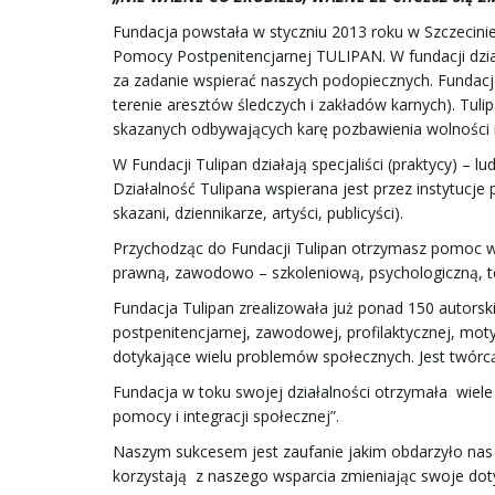
Fundacja powstała w styczniu 2013 roku w Szczecinie
Pomocy Postpenitencjarnej TULIPAN. W fundacji dział
za zadanie wspierać naszych podopiecznych. Fundacja
terenie aresztów śledczych i zakładów karnych). Tul
skazanych odbywających karę pozbawienia wolności na
W Fundacji Tulipan działają specjaliści (praktycy) –
Działalność Tulipana wspierana jest przez instytucje
skazani, dziennikarze, artyści, publicyści).
Przychodząc do Fundacji Tulipan otrzymasz pomoc ws
prawną, zawodowo – szkoleniową, psychologiczną, te
Fundacja Tulipan zrealizowała już ponad 150 autorsk
postpenitencjarnej, zawodowej, profilaktycznej, mo
dotykające wielu problemów społecznych. Jest twórc
Fundacja w toku swojej działalności otrzymała wiele
pomocy i integracji społecznej”.
Naszym sukcesem jest zaufanie jakim obdarzyło nas t
korzystają z naszego wsparcia zmieniając swoje dot