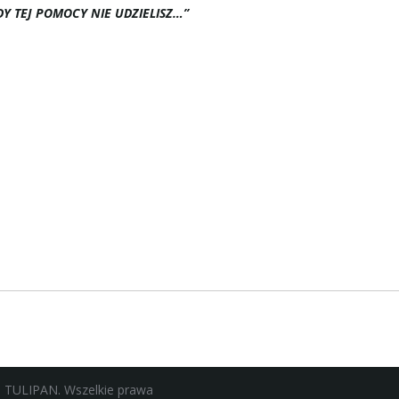
DY TEJ POMOCY NIE UDZIELISZ…”
ej TULIPAN. Wszelkie prawa