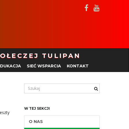
POŁECZEJ TULIPAN
EDUKACJA
SIEĆ WSPARCIA
KONTAKT
S
z
u
k
W TEJ SEKCJI
a
eszty
n
O NAS
e