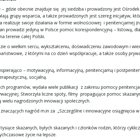
 – gdzie obecnie znajduje się jej siedziba i prowadzony jest Ośrodek
ają grupy wsparcia, a także prowadzonych jest szereg inicjatyw, kt
 realizuje swoje działania w formie wolnościowej i penitencjarnej (
ipan prowadzi jedyną w Polsce pomoc korespondencyjną – listową, dl
 terenie całej Polski.
 ludzie o wielkim sercu, wykształceniu, doświadczeniu zawodowym i wie
 państwowe, z którymi na co dzień współpracuje, a także osoby prywa
pierająco – motywacyjną, informacyjną, penitencjarną i postpeniten
rapeutyczną, socjalną.
ich programów, wydała wiele publikacji z zakresu pomocy penitencjar
tywacyjnej. Stworzyła liczne spoty, filmy propagujące pomoc skazan
ą wielu nagrodzonych innowacji społecznych.
 znaczących nagród m.in za „Szczególne i innowacyjne osiągnięcia w
ysiące skazanych, byłych skazanych i członków rodzin, którzy cyklicz
ychczasowe życie na lepsze.