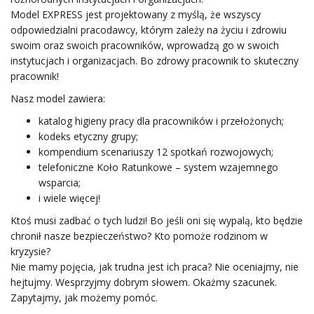
n
Model EXPRESS jest projektowany z myślą, że wszyscy
odpowiedzialni pracodawcy, którym zależy na życiu i zdrowiu
swoim oraz swoich pracowników, wprowadzą go w swoich
instytucjach i organizacjach. Bo zdrowy pracownik to skuteczny
a
pracownik!
Nasz model zawiera:
katalog higieny pracy dla pracowników i przełożonych;
w
kodeks etyczny grupy;
kompendium scenariuszy 12 spotkań rozwojowych;
telefoniczne Koło Ratunkowe – system wzajemnego
wsparcia;
i
i wiele więcej!
Ktoś musi zadbać o tych ludzi! Bo jeśli oni się wypalą, kto będzie
chronił nasze bezpieczeństwo? Kto pomoże rodzinom w
g
kryzysie?
Nie mamy pojęcia, jak trudna jest ich praca? Nie oceniajmy, nie
hejtujmy. Wesprzyjmy dobrym słowem. Okażmy szacunek.
Zapytajmy, jak możemy pomóc.
a