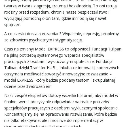
twarzą w twarz z agresją, traumą i bezsilnością. To oni ratują
e
rodziny przed rozpadem, chronią nasze bezpieczeństwo i
wyciągają pomocną dłoń tam, gdzie inni boją się nawet
spojrzeć.
A co często dostają w zamian? Wypalenie, depresję, problemy
ł
ze zdrowiem psychicznym i stygmatyzację.
Czas na zmiany! Model EXPRESS to odpowiedź Fundacji Tulipan
na pilną potrzebę systemowego wsparcia specjalistów
ą
pracujących z osobami wykluczonymi społecznie. Fundacja
Tulipan dzięki Transfer HUB – inkubator innowacji społecznych
otrzymała możliwość stworzyć innowacyjne rozwiązanie –
model EXPRESS, który będzie poddany testom i skrupulatnej
c
ocenie przed wdrożeniem.
Nasz zespół ekspertów dołoży wszelkich starań, aby model w
finalnej wersji precyzyjnie odpowiadał na realne potrzeby
z
specjalistów pracujących z osobami wykluczonymi społecznie.
Koncentrujemy się na opracowaniu rozwiązania, które będzie
nie tylko efektywne, ale i możliwe do implementacji w
różnorodnych instytucjach i organizacjach.