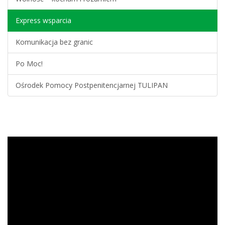
l
u
Express wsparcia
b
f
Komunikacja bez granic
r
a
Po Moc!
z
a
Ośrodek Pomocy Postpenitencjarnej TULIPAN
O
d
t
w
a
r
z
a