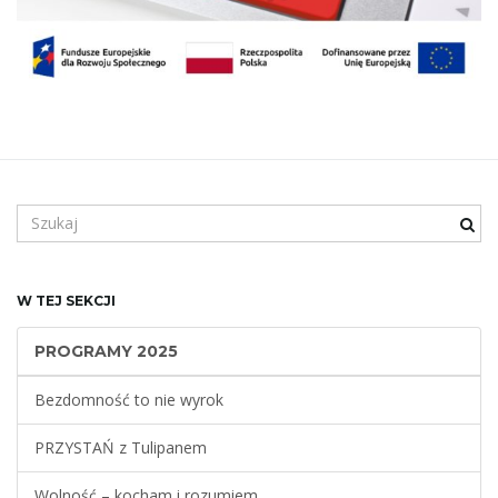
S
z
u
k
W TEJ SEKCJI
a
n
PROGRAMY 2025
e
s
Bezdomność to nie wyrok
ł
o
PRZYSTAŃ z Tulipanem
w
o
Wolność – kocham i rozumiem