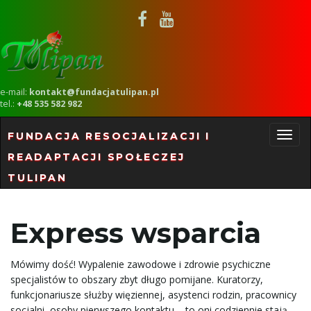
e-mail:
kontakt@fundacjatulipan.pl
tel.:
+48 535 582 982
FUNDACJA RESOCJALIZACJI I
READAPTACJI SPOŁECZEJ
P
TULIPAN
r
Express wsparcia
Mówimy dość! Wypalenie zawodowe i zdrowie psychiczne
z
specjalistów to obszary zbyt długo pomijane. Kuratorzy,
funkcjonariusze służby więziennej, asystenci rodzin, pracownicy
socjalni, osoby pierwszego kontaktu – to oni codziennie stają