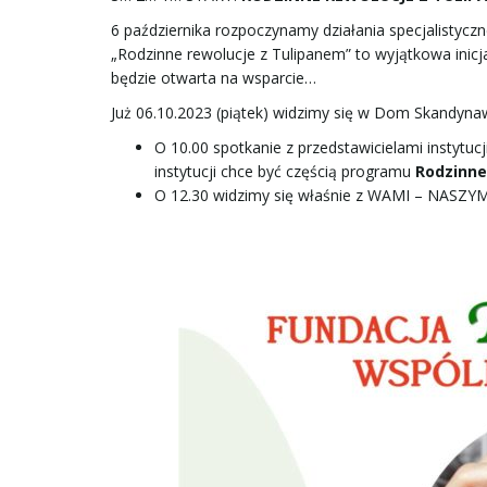
6 października rozpoczynamy działania specjalistyc
„Rodzinne rewolucje z Tulipanem” to wyjątkowa inicja
będzie otwarta na wsparcie…
Już 06.10.2023 (piątek) widzimy się w Dom Skandynaw
O 10.00 spotkanie z przedstawicielami instytuc
instytucji chce być częścią programu
Rodzinne
O 12.30 widzimy się właśnie z WAMI – NA