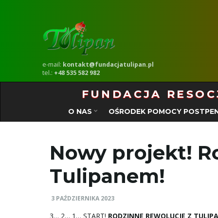
e-mail:
kontakt@fundacjatulipan.pl
tel.:
+48 535 582 982
FUNDACJA RESOCJ
O NAS
OŚRODEK POMOCY POSTPEN
Nowy projekt! R
Tulipanem!
3 PAŹDZIERNIKA 2023
3… 2… 1… START!
RODZINNE REWOLUCJE Z TULIP