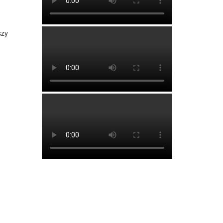
,
szy