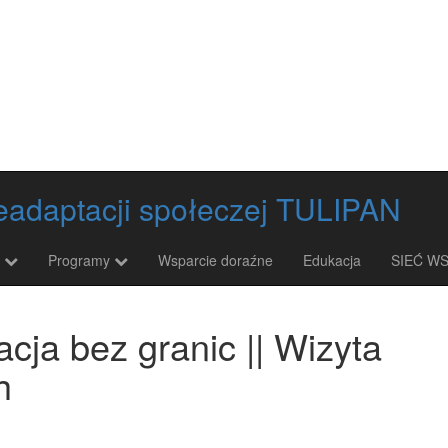
 readaptacji społeczej TULIPAN
j
Programy
Wsparcie doraźne
Edukacja
SIEĆ W
cja bez granic || Wizyta
h