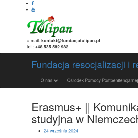
e-mail:
kontakt@fundacjatulipan.pl
tel.:
+48 535 582 982
Fundacja resocjalizacji i
O nas
Ośrodek Pomocy Postpenitencjarne
Erasmus+ || Komunika
studyjna w Niemczec
24 września 2024