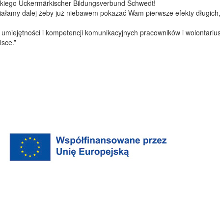
ckiego
U
ckermärkischer Bildungsverbund Schwedt!
działamy dalej żeby już niebawem pokazać Wam pierwsze efekty długich
 umiejętności i kompetencji komunikacyjnych pracowników i wolontariu
lsce.”