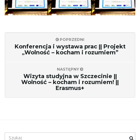
c
POPRZEDNI
Konferencja i wystawa prac || Projekt
j
„Wolność – kocham i rozumiem”
NASTĘPNY
Wizyta studyjna w Szczecinie ||
ę
Wolność – kocham i rozumiem! ||
Erasmus+
S