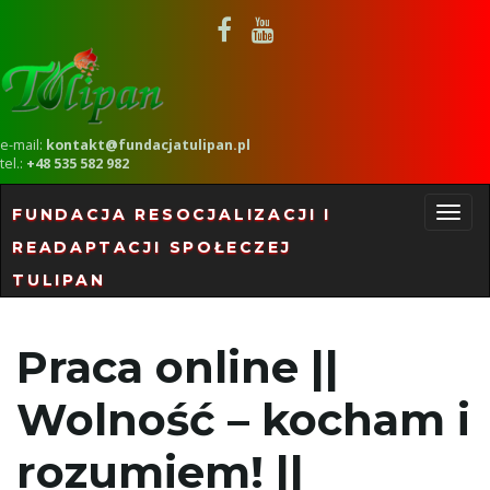
e-mail:
kontakt@fundacjatulipan.pl
tel.:
+48 535 582 982
FUNDACJA RESOCJALIZACJI I
READAPTACJI SPOŁECZEJ
P
TULIPAN
r
Praca online ||
Wolność – kocham i
z
rozumiem! ||