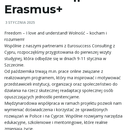
Erasmus+
e
3 STYCZNIA 2025
Freedom – I love and understand! Wolność – kocham i
ł
rozumiem!
Wspólnie z naszymi partnerami z
Eurosuccess Consulting
z
Cypru, rozpoczęliśmy przygotowania do pierwszej wizyty
studyjnej, która odbędzie się w dniach 9-11 stycznia w
ą
Szczecinie.
Od października trwają m.in. prace online związane z
realizowanym programem, który ma inspirować i motywować
przedstawicieli instytucji, organizacji oraz społeczeństwo do
c
działania na rzecz skutecznej readaptacji społecznej osób
opuszczających jednostki penitencjarne.
Międzynarodowa współpraca w ramach projektu pozwoli nam
z
wymieniać doświadczenia i korzystać ze sprawdzonych
rozwiązań w Polsce i na Cyprze. Wspólnie rozwijamy narzędzia
edukacyjne, szkoleniowe i mentoringowe, które realnie
zmieniają życie.