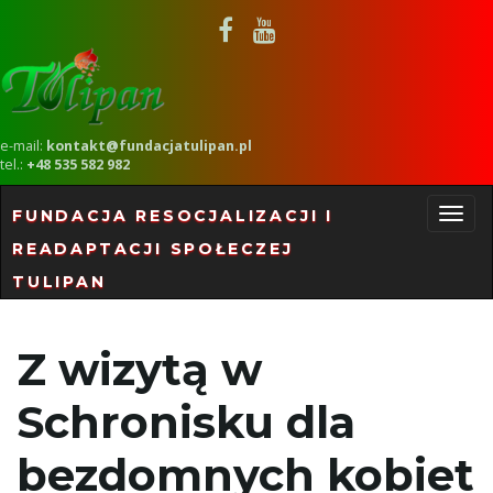
e-mail:
kontakt@fundacjatulipan.pl
tel.:
+48 535 582 982
FUNDACJA RESOCJALIZACJI I
READAPTACJI SPOŁECZEJ
P
TULIPAN
r
Z wizytą w
Schronisku dla
z
bezdomnych kobiet