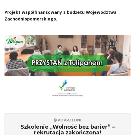
n
Projekt współfinansowany z budżetu Województwa
Zachodniopomorskiego.
a
w
i
g
POPRZEDNI
Szkolenie „Wolność bez barier” –
a
rekrutacja zakończona!