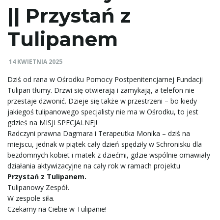
|| Przystań z
e
Tulipanem
ł
14 KWIETNIA 2025
Dziś od rana w Ośrodku Pomocy Postpenitencjarnej
Fundacji
Tulipan
tłumy. Drzwi się otwierają i zamykają, a telefon nie
przestaje dzwonić. Dzieje się także w przestrzeni – bo kiedy
ą
jakiegoś tulipanowego specjalisty nie ma w Ośrodku, to jest
gdzieś na MISJI SPECJALNEJ!
Radczyni prawna Dagmara i Terapeutka Monika – dziś na
c
miejscu, jednak w piątek cały dzień spędziły w Schronisku dla
bezdomnych kobiet i matek z dziećmi, gdzie wspólnie omawiały
działania aktywizacyjne na cały rok w ramach projektu
Przystań z Tulipanem.
z
Tulipanowy Zespół.
W zespole siła.
Czekamy na Ciebie w Tulipanie!