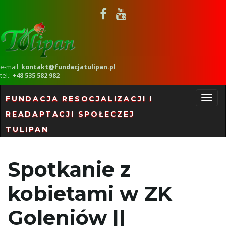
e-mail:
kontakt@fundacjatulipan.pl
tel.:
+48 535 582 982
FUNDACJA RESOCJALIZACJI I
READAPTACJI SPOŁECZEJ
P
TULIPAN
r
Spotkanie z
kobietami w ZK
z
Goleniów ||