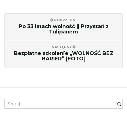
POPRZEDNI
c
Po 33 latach wolność || Przystań z
Tulipanem
j
NASTĘPNY
Bezpłatne szkolenie „WOLNOŚĆ BEZ
BARIER” [FOTO]
ę
S
z
u
k
a