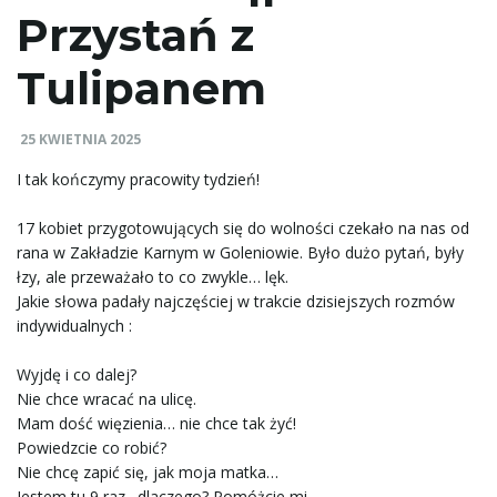
Przystań z
e
Tulipanem
ł
25 KWIETNIA 2025
I tak kończymy pracowity tydzień!
17 kobiet przygotowujących się do wolności czekało na nas od
ą
rana w
Zakładzie Karnym w Goleniowie
. Było dużo pytań, były
łzy, ale przeważało to co zwykle… lęk.
Jakie słowa padały najczęściej w trakcie dzisiejszych rozmów
c
indywidualnych :
Wyjdę i co dalej?
Nie chce wracać na ulicę.
z
Mam dość więzienia… nie chce tak żyć!
Powiedzcie co robić?
Nie chcę zapić się, jak moja matka…
Jestem tu 9 raz…dlaczego? Pomóżcie mi…