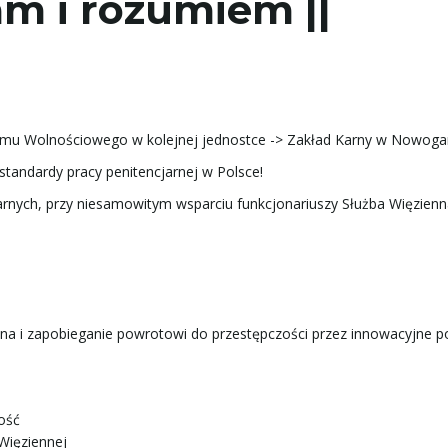
m i rozumiem ||
mu Wolnościowego w kolejnej jednostce -> Zakład Karny w Nowogar
standardy pracy penitencjarnej w Polsce!
arnych, przy niesamowitym wsparciu funkcjonariuszy Służba Więzienn
na i zapobieganie powrotowi do przestępczości przez innowacyjne p
ość
Więziennej