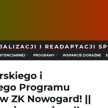
ALIZACJI I READAPTACJI S
ITENCJARNEJ
PROGRAMY
WSPARCIE DORAŹNE
rskiego i
ego Programu
w ZK Nowogard! ||