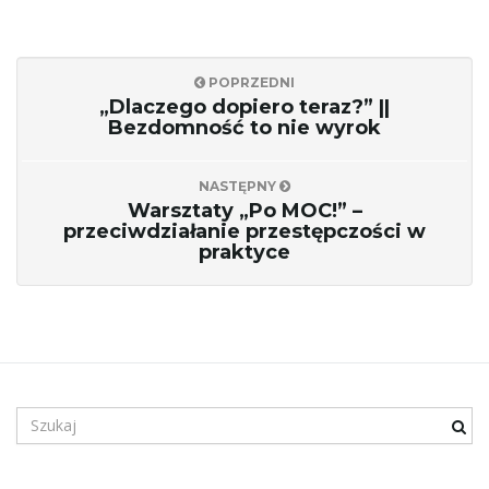
c
POPRZEDNI
„Dlaczego dopiero teraz?” ||
Bezdomność to nie wyrok
j
NASTĘPNY
Warsztaty „Po MOC!” –
przeciwdziałanie przestępczości w
praktyce
ę
S
z
u