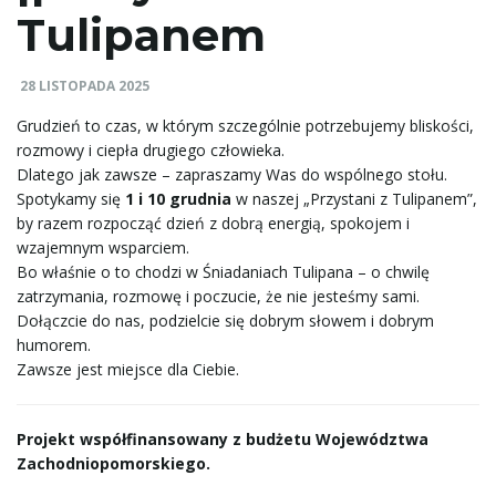
Tulipanem
e
28 LISTOPADA 2025
Grudzień to czas, w którym szczególnie potrzebujemy bliskości,
ł
rozmowy i ciepła drugiego człowieka.
Dlatego jak zawsze – zapraszamy Was do wspólnego stołu.
Spotykamy się
1 i 10 grudnia
w naszej „Przystani z Tulipanem”,
by razem rozpocząć dzień z dobrą energią, spokojem i
ą
wzajemnym wsparciem.
Bo właśnie o to chodzi w Śniadaniach Tulipana – o chwilę
zatrzymania, rozmowę i poczucie, że nie jesteśmy sami.
Dołączcie do nas, podzielcie się dobrym słowem i dobrym
c
humorem.
Zawsze jest miejsce dla Ciebie.
z
Projekt współfinansowany z budżetu Województwa
Zachodniopomorskiego.