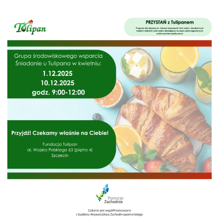
n
a
w
i
g
a