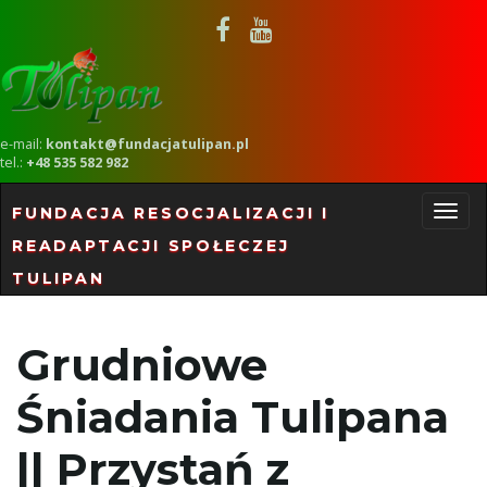
e-mail:
kontakt@fundacjatulipan.pl
tel.:
+48 535 582 982
FUNDACJA RESOCJALIZACJI I
READAPTACJI SPOŁECZEJ
P
TULIPAN
r
Grudniowe
Śniadania Tulipana
z
|| Przystań z