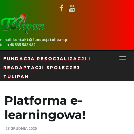
e-mail:
kontakt@fundacjatulipan.pl
tel.:
+48 535 582 982
FUNDACJA RESOCJALIZACJI I
READAPTACJI SPOŁECZEJ
P
TULIPAN
r
Platforma e-
learningowa!
z
23 GRUDNIA 2025