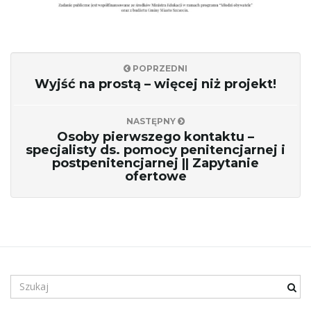
c
POPRZEDNI
Wyjść na prostą – więcej niż projekt!
j
NASTĘPNY
Osoby pierwszego kontaktu –
specjalisty ds. pomocy penitencjarnej i
postpenitencjarnej || Zapytanie
ę
ofertowe
S
z