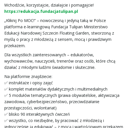
Wchodźcie, korzystajcie, działajcie i pomagajcie!
e
https://edukacja.fundacjatulipan.pl
„Kliknij Po MOC!” – nowoczesną i jedyną taką w Polsce
platforma e-learningową Fundacja Tulipan Ministerstwo
Edukacji Narodowej Szczecin Floating Garden, stworzoną z
ł
myślą o pracy z młodzieżą z sensem, mocą i prawdziwym
przekazem.
Dla wszystkich zainteresowanych – edukatorów,
ą
wychowawców, nauczycieli, trenerów oraz osób, które chcą
działać z młodymi ludźmi świadomie i skutecznie.
Na platformie znajdziecie:
✅ instruktaże i opisy zajęć
c
✅ komplet materiałów dydaktycznych i multimedialnych
✅ 5 modułów tematycznych (prawa obywatelskie, aktywizacja
zawodowa, cyberbezpieczeństwo, przeciwdziałanie
z
przestępczości, wolontariat)
✅ blisko 90 interaktywnych ćwiczeń
✅ wszystko, co niezbędne, by pracować z młodzieżą i
jednocześnie ją edukować – z mocą i wartościowym przekazem