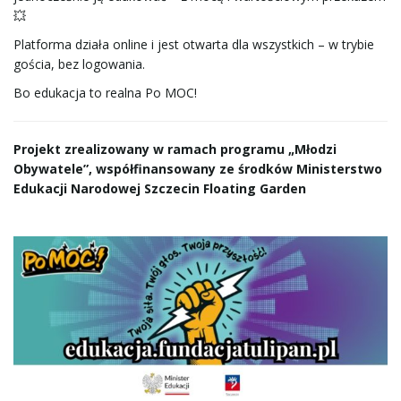
n
💥
Platforma działa online i jest otwarta dla wszystkich – w trybie
gościa, bez logowania.
a
Bo edukacja to realna Po MOC!
Projekt zrealizowany w ramach programu „Młodzi
w
Obywatele”, współfinansowany ze środków Ministerstwo
Edukacji Narodowej Szczecin Floating Garden
i
g
a