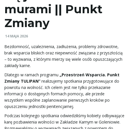
murami || Punkt
e
Zmiany
ł
14 MAJA 2026
Bezdomność, uzależnienia, zadłużenia, problemy zdrowotne,
brak wsparcia bliskich oraz niepewność związana z przyszłością
– to wyzwania, z którymi mierzy się wiele osób opuszczających
ą
zakłady karne.
Dlatego w ramach programu
„Przestrzeń Wsparcia. Punkt
Zmiany TULIPAN”
realizujemy spotkania przygotowujące do
c
powrotu na wolność. Ich celem jest nie tylko przekazanie
informacji o dostępnych formach pomocy, ale przede
wszystkim wspólne zaplanowanie pierwszych kroków po
opuszczeniu jednostki penitencjarnej.
z
Podczas kolejnego spotkania odwiedziliśmy kobiety odbywające
karę pozbawienia wolności w Zakładzie Karnym w Goleniowie.
Rozmawialiśmy o wyzwaniach związanych z powrotem do