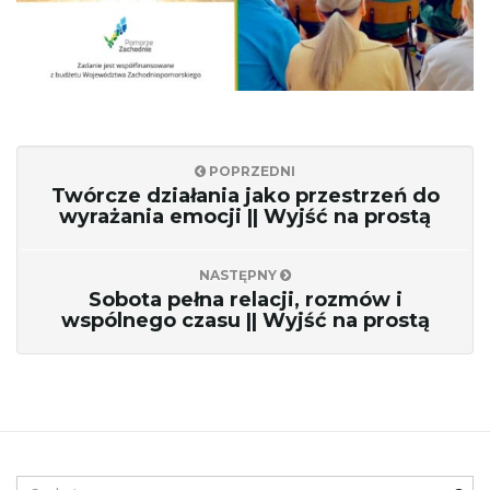
c
POPRZEDNI
j
Twórcze działania jako przestrzeń do
wyrażania emocji || Wyjść na prostą
ę
NASTĘPNY
Sobota pełna relacji, rozmów i
wspólnego czasu || Wyjść na prostą
S