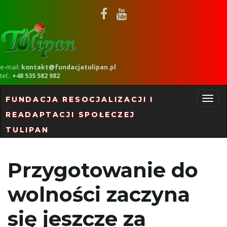
e-mail:
kontakt@fundacjatulipan.pl
tel.:
+48 535 582 982
FUNDACJA RESOCJALIZACJI I
READAPTACJI SPOŁECZEJ
P
TULIPAN
r
Przygotowanie do
wolności zaczyna
z
się jeszcze za