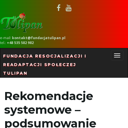
e-mail:
kontakt@fundacjatulipan.pl
tel.:
+48 535 582 982
FUNDACJA RESOCJALIZACJI I
READAPTACJI SPOŁECZEJ
P
TULIPAN
r
Rekomendacje
systemowe –
z
podsumowanie