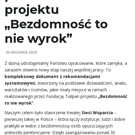
projektu
e
„Bezdomność to
nie wyrok”
ł
30 GRUDNIA 2025
ą
Z dumą udostępniamy Państwu opracowanie, które zamyka, a
zarazem otwiera nowy etap naszej wspólnej pracy. To
kompleksowy dokument z rekomendacjami
systemowymi
, stworzony na podstawie doświadczeń, analiz,
c
warsztatów i rozmów, jakie miały miejsce w ramach
realizowanego przez Fundację Tulipan projektu
„Bezdomność
to nie wyrok”
.
Naszym celem było stworzenie trwałej
Sieci Wsparcia
–
z
pierwszej takiej w Polsce – która łączy instytucje, ludzi i dobre
praktyki w walce z bezdomnością osób opuszczających
jednostki penitencjarne. Dzięki zaangażowaniu ponad 30